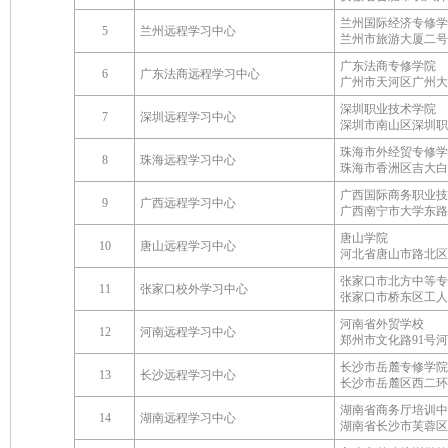
兰州国际经济专修学
5
兰州远程学习中心
兰州市旅游大厦二号
广东法商专修学院
6
广东法商远程学习中心
广州市天河区广州大道
深圳职业技术学院
7
深圳远程学习中心
深圳市南山区深圳职
珠海市外经贸专修学
8
珠海远程学习中心
珠海市香洲区吉大白
广西国际商务职业技
9
广西远程学习中心
广西南宁市大学东路
唐山学院
10
唐山远程学习中心
河北省唐山市路北区龙
张家口市北方中等专
11
张家口校外学习中心
张家口市桥东区工人
河南省外贸学校
12
河南远程学习中心
郑州市文化路91号
长沙市岳麓专修学院
13
长沙远程学习中心
长沙市岳麓区西二环
湖南省商务厅培训中
14
湖南远程学习中心
湖南省长沙市芙蓉区