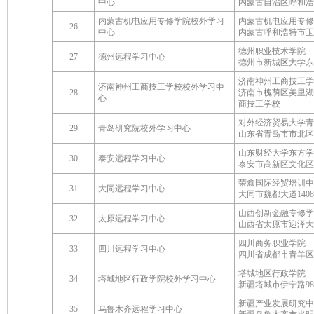
中心
内蒙古自治区呼和浩
内蒙古机电应用专修学院校外学习
内蒙古机电应用专修
26
中心
内蒙古呼和浩特市玉
德州职业技术学院
27
德州远程学习中心
德州市新城区大学东
济南神州工商技工学
济南神州工商技工学校校外学习中
28
济南市槐荫区美里湖
心
商技工学校
对外经济贸易大学青
29
青岛研究院校外学习中心
山东省青岛市市北区
山东财经大学东方学
30
泰安远程学习中心
泰安市高新区文化区
荣鑫国际经贸培训中
31
大同远程学习中心
大同市魏都大道140
山西创新金融专修学
32
太原远程学习中心
山西省太原市迎泽大街
四川商务职业学院
33
四川远程学习中心
四川省成都市青羊区
塔城地区行政学院
34
塔城地区行政学院校外学习中心
新疆塔城市伊宁路9
新疆产业发展研究中
35
乌鲁木齐远程学习中心