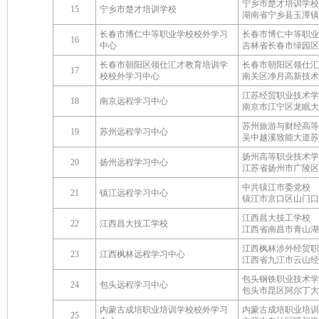
宁乡市楚才培训学校
15
宁乡市楚才培训学校
湖南省宁乡县玉潭镇
长春市博仁中等职业学校校外学习
长春市博仁中等职业
16
中心
吉林省长春市绿园区
长春市朝阳区领仕汇才教育培训学
长春市朝阳区领仕汇
17
校校外学习中心
南关区净月高新技术
江苏经贸职业技术学
18
南京远程学习中心
南京市江宁区龙眠大道
苏州旅游与财经高等
19
苏州远程学习中心
吴中越溪致能大道苏
扬州高等职业技术学
20
扬州远程学习中心
江苏省扬州市广陵区
中共镇江市委党校
21
镇江远程学习中心
镇江市京口区山门口街
江西昌大技工学校
22
江西昌大技工学校
江西省南昌市青山湖
江西枫林涉外经贸职
23
江西枫林远程学习中心
江西省九江市云山经
包头钢铁职业技术学
24
包头远程学习中心
包头市昆区阿尔丁大
内蒙古成培职业培训学校校外学习
内蒙古成培职业培训
25