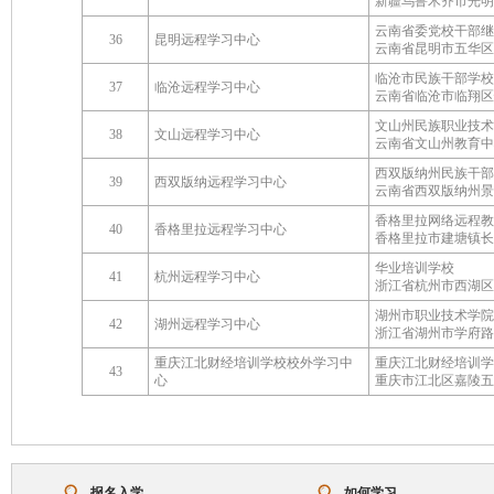
新疆乌鲁木齐市光明
云南省委党校干部继
36
昆明远程学习中心
云南省昆明市五华区
临沧市民族干部学校
37
临沧远程学习中心
云南省临沧市临翔区
文山州民族职业技术
38
文山远程学习中心
云南省文山州教育中
西双版纳州民族干部
39
西双版纳远程学习中心
云南省西双版纳州景
香格里拉网络远程教
40
香格里拉远程学习中心
香格里拉市建塘镇长
华业培训学校
41
杭州远程学习中心
浙江省杭州市西湖区
湖州市职业技术学院
42
湖州远程学习中心
浙江省湖州市学府路2
重庆江北财经培训学校校外学习中
重庆江北财经培训学
43
心
重庆市江北区嘉陵五村
报名入学
如何学习