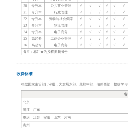
20
专升本
公共事业管理
√
√
√
√
√
√
21
专升本
行政管理
√
√
√
√
√
√
22
专升本
劳动与社会保障
√
√
√
√
√
√
23
专升本
物流管理
√
√
√
√
√
√
24
专升本
电子商务
√
√
√
√
√
√
25
高起专
工商企业管理
√
√
√
√
√
√
26
高起专
电子商务
√
√
√
√
√
√
备注：标注★为授权奥鹏省份
收费标准
根据国家主管部门审批，为发展东部、兼顾中部、倾斜西部，根据学习
省
北京
浙江 广东
重庆 江苏 安徽 山东 河南
贵州