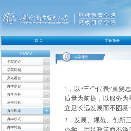
学院简介
办学理念
学院简介
学院建制
亮点看台
办学宗旨
1．以“三个代表”重
办学任务
质量为前提，以服务为
培养目标
立足长远发展而不图慕一
办学理念
2．发展、规范、创新
办学模式
办学特色
办学，用足政策而不滥